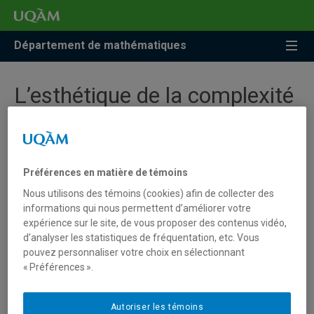
Accéder
Accéder
Accéder
à
au
à
la
menu
la
Département de mathématiques
recherche
pricipal
zone
centrale
L’esthétique de la complexité
mathématique
Du 26 mai au 20 juillet, la Bibliothèque des sciences de
Préférences en matière de témoins
l’UQAM accueillera l’exposition «
L’esthétique de la
Nous utilisons des témoins (cookies) afin de collecter des
complexité mathématique
». Cette exposition fait partie
informations qui nous permettent d’améliorer votre
des événements liés au colloque international de l’Espace
expérience sur le site, de vous proposer des contenus vidéo,
mathématique francophone (
EMF2025
), qui réunit les
d’analyser les statistiques de fréquentation, etc. Vous
chercheuses et chercheurs en enseignement et formation
pouvez personnaliser votre choix en sélectionnant
des maitres en mathématiques.
« Préférences ».
Autoriser les témoins