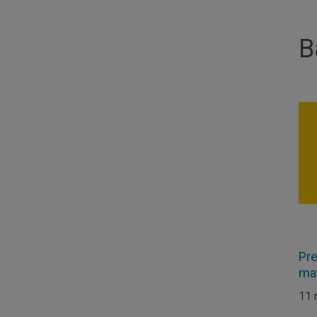
B
Pre
ma
11 