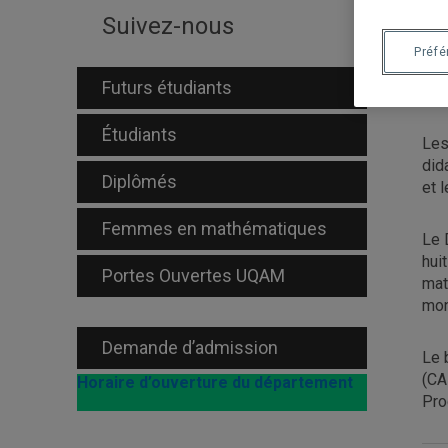
Suivez-nous
Le 
Mon
Préf
Mon
Futurs étudiants
cyc
Étudiants
Les
did
Diplômés
et 
Femmes en mathématiques
Le 
hui
Portes Ouvertes UQAM
mat
mon
Demande d’admission
Le 
(CA
Horaire d’ouverture du département
Pro