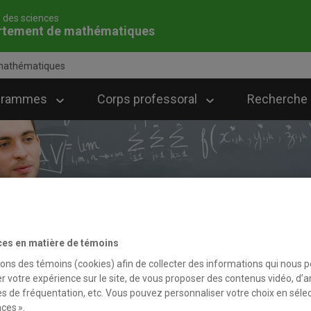
é des sciences
rtement de mathématiques
mathématiques
grammes
Corps professoral
Recherche
ces en matière de témoins
sons des témoins (cookies) afin de collecter des informations qui nous 
r votre expérience sur le site, de vous proposer des contenus vidéo, d’a
es de fréquentation, etc. Vous pouvez personnaliser votre choix en séle
ces ».