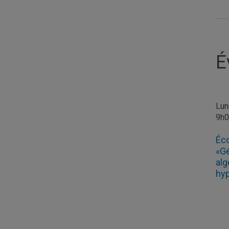
É
Lun
9h
Éco
«Gé
alg
hyp