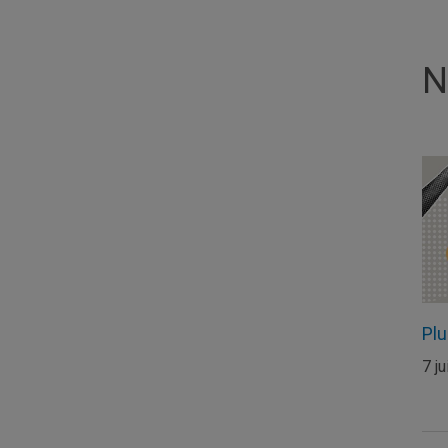
N
Pl
7 ju