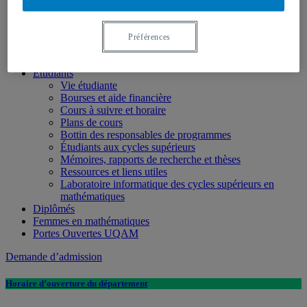
Étudier en mathématiques
Bourses et aide financière
Témoignages
Préférences
Calendrier universitaire
Universitaire d'un jour 2026
Étudiants
Vie étudiante
Bourses et aide financière
Cours à suivre et horaire
Plans de cours
Bottin des responsables de programmes
Étudiants aux cycles supérieurs
Mémoires, rapports de recherche et thèses
Ressources et liens utiles
Laboratoire informatique des cycles supérieurs en
mathématiques
Diplômés
Femmes en mathématiques
Portes Ouvertes UQAM
Demande d’admission
Horaire d’ouverture du département