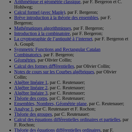
Arithmétique et géométrie classique
, par F. Bergeron et C.
Hohlweg;
Calcul formel (avec Maple)
, par F. Bergeron;
Brève introduction à la théorie des ensembles
, par F.
Bergeron;
Mathématiques algorithmiques
, par F. Bergeron;
Introduction à la combinatoire
, par F. Bergeron;
La cryptographie de l’antiquité à l’internet
, par F. Bergeron et
A. Goupil;
Symmetric Functions and Rectangular Catalan
Combinatorics
, par F. Bergeron;
Géométries
, par Olivier Collin;
Calcul des formes diﬀérentielles
, par Olivier Collin;
Notes de cours sur les Courbes algébriques
, par Olivier
Collin;
Algèbre linéaire 1
, par C. Reutenauer;
Algèbre linéaire 2
, par C. Reutenauer;
Algèbre linéaire 3
, par C. Reutenauer;
Théorie des corps
, par C. Reutenauer;
Ensembles, Nombres, Géométrie plane
, par C. Reutenauer;
Analyse 1
, par C. Reutenauer et F. Rochon;
Théorie des groupes
, par C. Reutenauer;
Calcul des équations différentielles ordinaires et partielles
, par
F. Rochon;
Théorie des équations différentielles ordinaires
, par F.