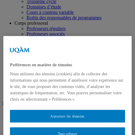
Troisième cycle
Domaines d’étude
Cours à contenu variable
Bottin des responsables de programmes
Corps professoral
Professeurs réguliers
Professeurs associés
Professeurs émérites
Professeurs invités
Chargés de cours
Professeurs et Chargés de cours retraités
Recherche
Préférences en matière de témoins
Chaires, centres et groupes
Axes de recherche
Nous utilisons des témoins (cookies) afin de collecter des
Mémoires, rapports de recherche et thèses
informations qui nous permettent d’améliorer votre expérience sur
Ressources
le site, de vous proposer des contenus vidéo, d’analyser les
statistiques de fréquentation, etc. Vous pouvez personnaliser votre
choix en sélectionnant « Préférences ».
Suivez-nous
Facebook
Autoriser les témoins
Twitter
LinkedIn
Tout refuser
Futurs étudiants