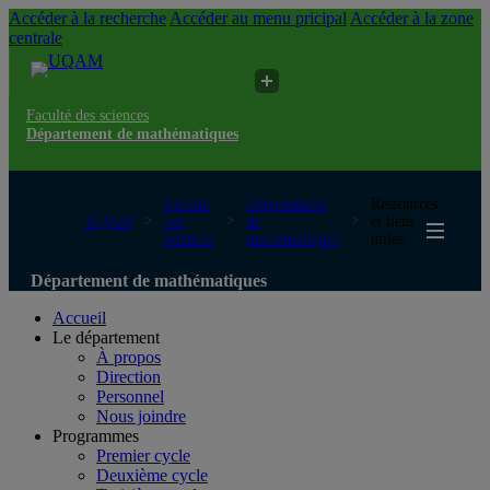
Accéder à la recherche
Accéder au menu pricipal
Accéder à la zone
centrale
Faculté des sciences
Département de mathématiques
Faculté
Département
Ressources
UQAM
des
de
et liens
sciences
mathématiques
utiles
Département de mathématiques
Accueil
Le département
À propos
Direction
Personnel
Nous joindre
Programmes
Premier cycle
Deuxième cycle