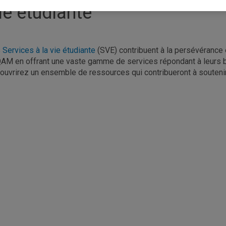
ie étudiante
s
Services à la vie étudiante
(SVE) contribuent à la persévérance 
QAM en offrant une vaste gamme de services répondant à leurs bes
ouvrirez un ensemble de ressources qui contribueront à soutenir