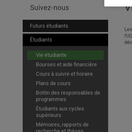
V
Suivez-nous
Futurs étudiants
Le
l’U
Étudiants
déc
Vie étudiante
Bourses et aide financière
Cours à suivre et horaire
Plans de cours
Bottin des responsables de
programmes
Étudiants aux cycles
supérieurs
Mémoires, rapports de
recherche et thèses