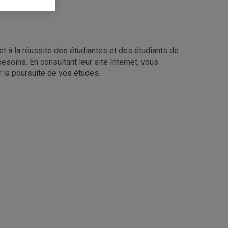
et à la réussite des étudiantes et des étudiants de
oins. En consultant leur site Internet, vous
 la poursuite de vos études.