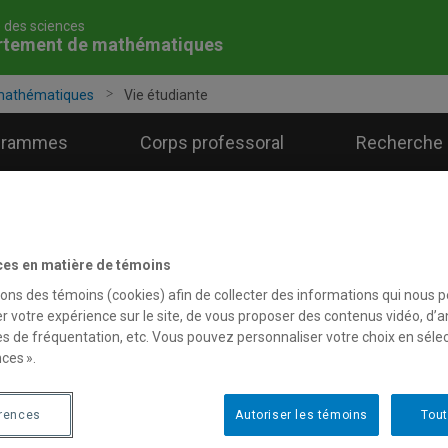
é des sciences
rtement de mathématiques
mathématiques
Vie étudiante
grammes
Corps professoral
Recherche
ces en matière de témoins
sons des témoins (cookies) afin de collecter des informations qui nous 
r votre expérience sur le site, de vous proposer des contenus vidéo, d’a
es de fréquentation, etc. Vous pouvez personnaliser votre choix en séle
ces ».
érences
Autoriser les témoins
Tout