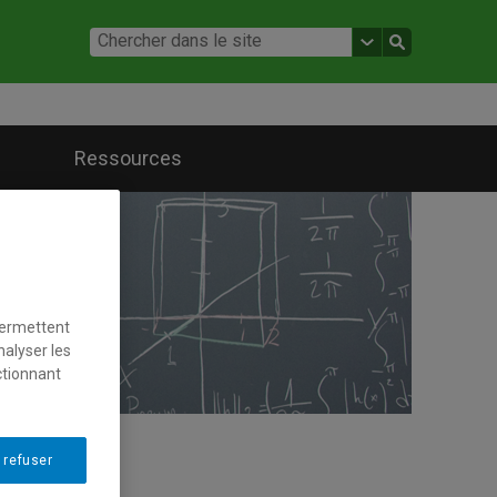
Ressources
permettent
nalyser les
ctionnant
 refuser