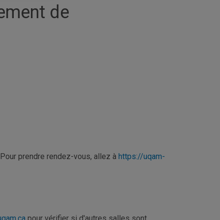
tement de
 Pour prendre rendez-vous, allez à
https://uqam-
qam.ca
pour vérifier si d'autres salles sont