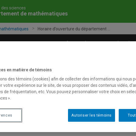
é des sciences
rtement de mathématiques
mathématiques
Horaire d’ouverture du département ...
grammes
Corps professoral
Recherche
ces en matière de témoins
sons des témoins (cookies) afin de collecter des informations qui nous 
r votre expérience sur le site, de vous proposer des contenus vidéo, d’a
es de fréquentation, etc. Vous pouvez personnaliser votre choix en séle
ces ».
érences
Autoriser les témoins
Tout