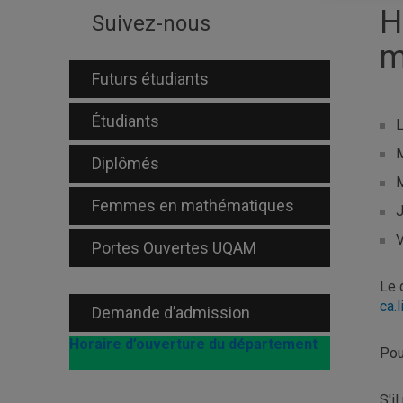
H
Suivez-nous
m
Futurs étudiants
Étudiants
L
M
Diplômés
M
Femmes en mathématiques
J
V
Portes Ouvertes UQAM
Le 
ca.
Demande d’admission
Horaire d’ouverture du département
Pou
S'i