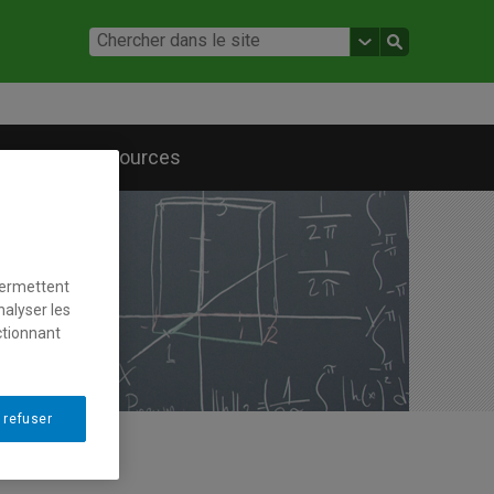
Ressources
permettent
nalyser les
ctionnant
 refuser