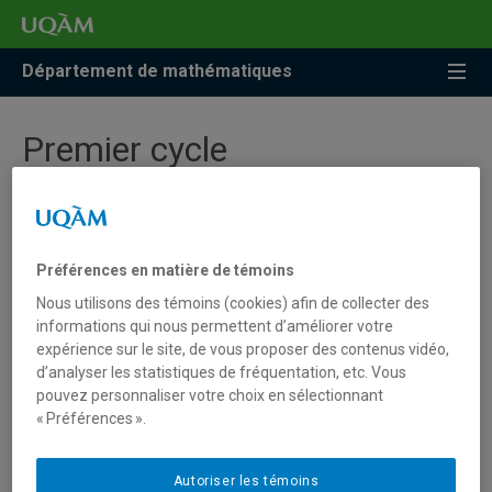
Accéder
Accéder
Accéder
à
au
à
la
menu
la
Département de mathématiques
recherche
pricipal
zone
centrale
Premier cycle
Actuariat
Préférences en matière de témoins
Consulter les programmes de premier cycle
Enseignement des mathématiques au
Nous utilisons des témoins (cookies) afin de collecter des
secondaire et didactique des
informations qui nous permettent d’améliorer votre
mathématiques
expérience sur le site, de vous proposer des contenus vidéo,
d’analyser les statistiques de fréquentation, etc. Vous
Mathématiques
pouvez personnaliser votre choix en sélectionnant
« Préférences ».
Statistique
Autoriser les témoins