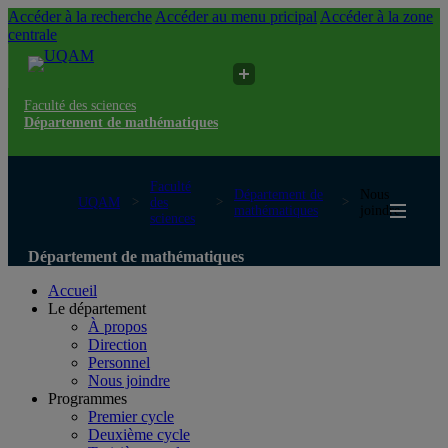
Accéder à la recherche
Accéder au menu pricipal
Accéder à la zone
centrale
Faculté des sciences
Département de mathématiques
Faculté
Département de
Nous
UQAM
des
mathématiques
joindre
sciences
Département de mathématiques
Accueil
Le département
À propos
Direction
Personnel
Nous joindre
Programmes
Premier cycle
Deuxième cycle