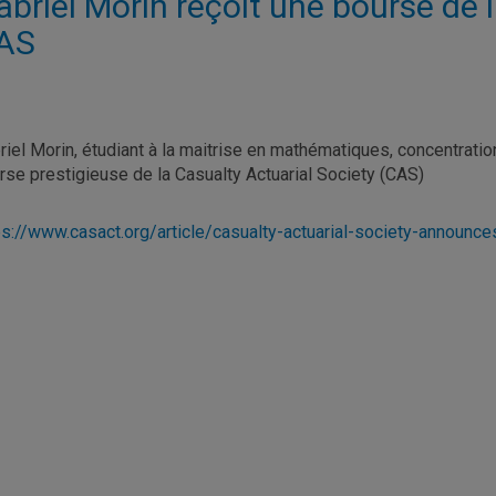
abriel Morin reçoit une bourse de 
AS
riel Morin, étudiant à la maitrise en mathématiques, concentratio
rse prestigieuse de la Casualty Actuarial Society (CAS)
ps://www.casact.org/article/casualty-actuarial-society-announce