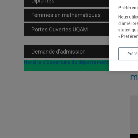
Diplômés
mat
Préféren
fra
Femmes en mathématiques
Nous utili
mat
d’améliore
Portes Ouvertes UQAM
statistiqu
« Préféren
Demande d’admission
Préf
Horaire d’ouverture du département
R
m