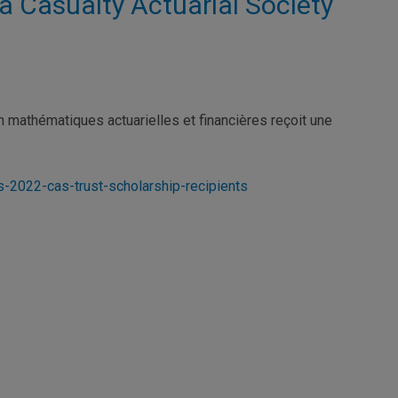
la Casualty Actuarial Society
n mathématiques actuarielles et financières reçoit une
s-2022-cas-trust-scholarship-recipients