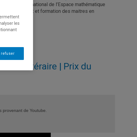
u colloque international de l’Espace mathématique
 en enseignement et formation des maitres en
permettent
nalyser les
ctionnant
 refuser
un littéraire | Prix du
éos provenant de Youtube.