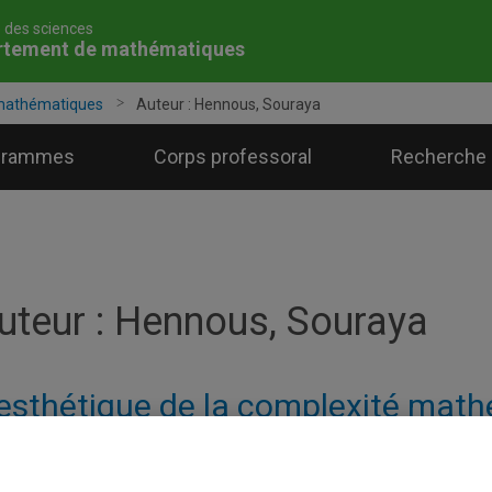
é des sciences
rtement de mathématiques
mathématiques
Auteur :
Hennous, Souraya
grammes
Corps professoral
Recherche
uteur :
Hennous, Souraya
’esthétique de la complexité mat
26 mai au 20 juillet, la Bibliothèque des sciences de l’UQAM accu