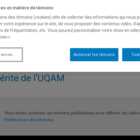
hématique
». Cette exposition fait partie des événements liés a
ces en matière de témoins
ncophone (
EMF2025
), qui réunit les chercheuses et chercheurs
sons des témoins (cookies) afin de collecter des informations qui nous 
hématiques.
r votre expérience sur le site, de vous proposer des contenus vidéo, d’a
es de fréquentation, etc. Vous pouvez personnaliser votre choix en séle
ces ».
érences
Autoriser les témoins
Tout
encontre entre un mathématicien et 
érite de l’UQAM
Vous devez autoriser les témoins publicitaires pour afficher les vid
Préférences des témoins