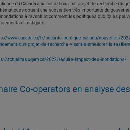
ilience du Canada aux inondations : un projet de recherche diri
hématiques obtient une subvention très importante du gouverne
 inondations à l’avenir et comment les politiques publiques peuve
ngements climatiques.
ps://www.canada.ca/fr/securite-publique-canada/nouvelles/20
ancement-dun-projet-de-recherche-visant-a-ameliorer-la-resilie
ps://actualites.uqam.ca/2022/reduire-limpact-des-inondations/
haire Co-operators en analyse des