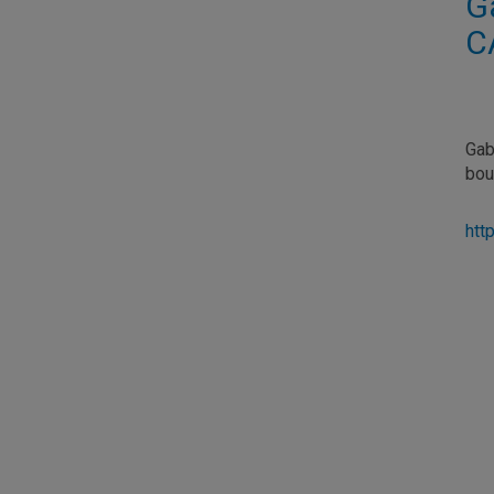
G
C
Gab
bou
htt