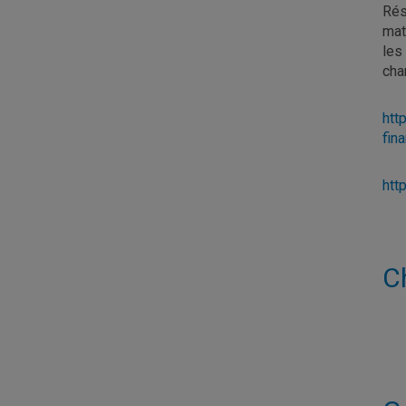
Rés
mat
les
cha
htt
fin
htt
C