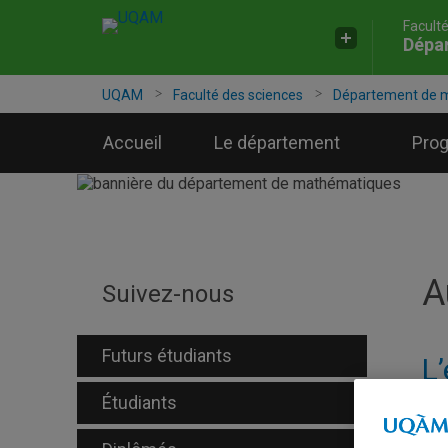
Facult
Accéder
Accéder
Accéder
Dépa
à
au
à
la
menu
la
recherche
pricipal
zone
UQAM
Faculté des sciences
Département de 
centrale
Accueil
Le département
Pro
A
Suivez-nous
Futurs étudiants
L
Étudiants
Du 