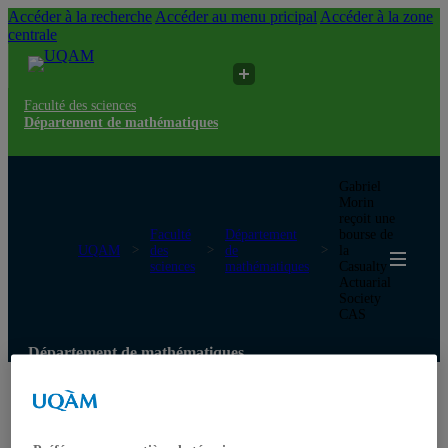
Accéder à la recherche
Accéder au menu pricipal
Accéder à la zone
centrale
Faculté des sciences
Département de mathématiques
Gabriel
Morin
reçoit une
Faculté
Département
bourse de
UQAM
des
de
la
sciences
mathématiques
Casualty
Actuarial
Society
CAS
Département de mathématiques
Accueil
Le département
À propos
Direction