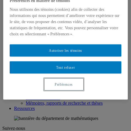
Préférences en matière de témoins
Personnel
Nous joindre
Nous utilisons des témoins (cookies) afin de collecter des
Programmes
informations qui nous permettent d’améliorer votre expérience sur
Premier cycle
le site, de vous proposer des contenus vidéo, d’analyser les
Deuxième cycle
statistiques de fréquentation, etc. Vous pouvez personnaliser votre
Troisième cycle
choix en sélectionnant « Préférences ».
Domaines d’étude
Cours à contenu variable
Bottin des responsables de programmes
Corps professoral
Autoriser les témoins
Professeurs réguliers
Professeurs associés
Professeurs émérites
Tout refuser
Professeurs invités
Chargés de cours
Professeurs et Chargés de cours retraités
Préférences
Recherche
Chaires, centres et groupes
Axes de recherche
Mémoires, rapports de recherche et thèses
Ressources
Suivez-nous