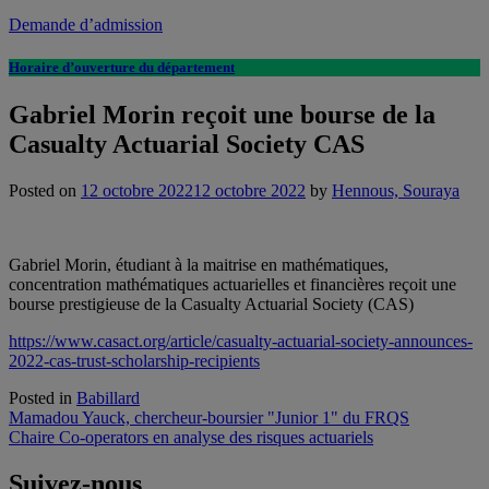
Demande d’admission
Horaire d’ouverture du département
Gabriel Morin reçoit une bourse de la
Casualty Actuarial Society CAS
Posted on
12 octobre 2022
12 octobre 2022
by
Hennous, Souraya
Gabriel Morin, étudiant à la maitrise en mathématiques,
concentration mathématiques actuarielles et financières reçoit une
bourse prestigieuse de la Casualty Actuarial Society (CAS)
https://www.casact.org/article/casualty-actuarial-society-announces-
2022-cas-trust-scholarship-recipients
Posted in
Babillard
Navigation
Mamadou Yauck, chercheur-boursier "Junior 1" du FRQS
Chaire Co-operators en analyse des risques actuariels
de
l'article
Suivez-nous