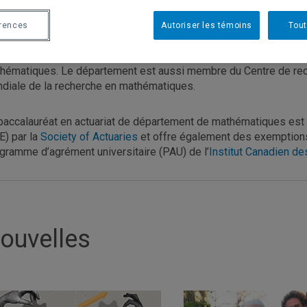
les mathématiques financières.
érences
Autoriser les témoins
Tout
Département de mathématiques de l'UQAM héberge l'Institut de
t universités québécoises dont l'objectif est de promouvoir la re
hématiques. Le département est aussi membre du Centre de re
diale de la recherche en mathématiques.
baccalauréat en actuariat de département de mathématiques e
E) par la
Society of Actuaries
et offre également des exemptions
gramme d’agrément universitaire (PAU) de l’
Institut Canadien de
ouvelles