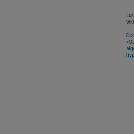
Lun
9h
Éco
«Gé
alg
hyp