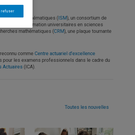
 refuser
s sciences mathématiques (
ISM
), un consortium de
cherche et la formation universitaires en sciences
cherches mathématiques (
CRM
), une plaque tournante
st reconnu comme
Centre actuariel d’excellence
 pour les examens professionnels dans le cadre du
s Actuaires
(ICA).
Toutes les nouvelles