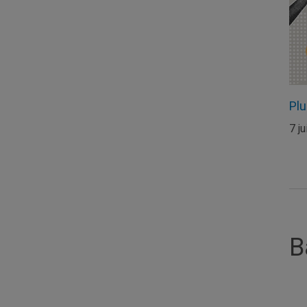
Pl
7 ju
B