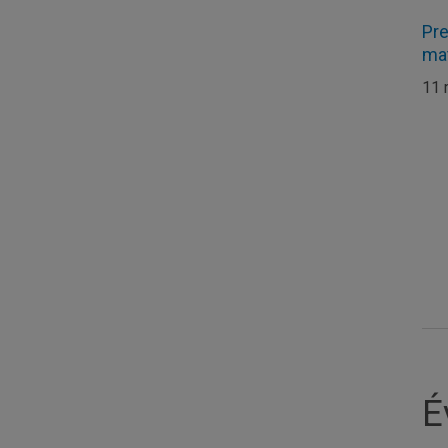
Pre
ma
11 
É