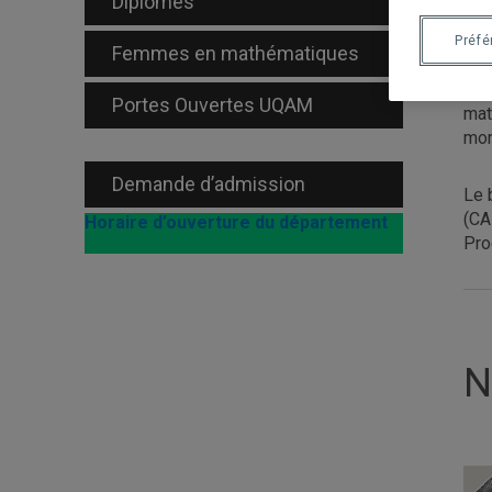
Diplômés
et 
Préf
Femmes en mathématiques
Le 
hui
Portes Ouvertes UQAM
mat
mon
Demande d’admission
Le 
(CA
Horaire d’ouverture du département
Pro
N